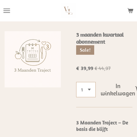
Ga
direct
naar
de
3 maanden kwartaal
hoofdinhoud
abonnement
Sale!
€ 39,99
€ 44,97
In
winkelwagen
3 Maanden Traject – De
basis die blijft