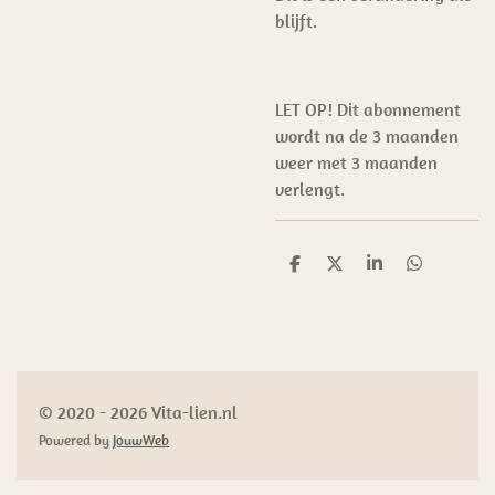
blijft.
LET OP! Dit abonnement
wordt na de 3 maanden
weer met 3 maanden
verlengt.
D
D
S
D
e
e
h
e
l
e
a
l
e
l
r
e
n
e
n
© 2020 - 2026 Vita-lien.nl
Powered by
JouwWeb