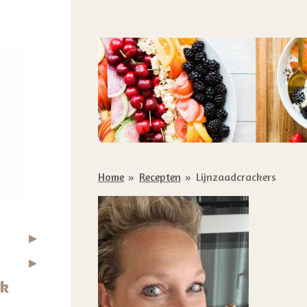
Home
»
Recepten
»
Lijnzaadcrackers
ck