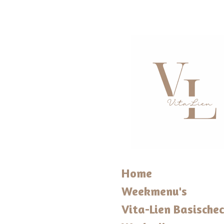
Ga
direct
naar
de
hoofdinhoud
Home
Weekmenu's
Vita-Lien Basische