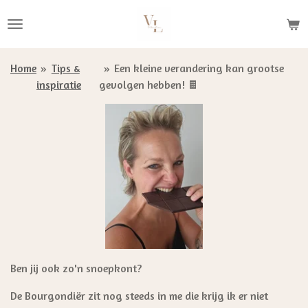
Ga
direct
naar
de
Home
»
Tips &
»
Een kleine verandering kan grootse
hoofdinhoud
inspiratie
gevolgen hebben! 🍫
Ben jij ook zo'n snoepkont?
De Bourgondiër zit nog steeds in me die krijg ik er niet