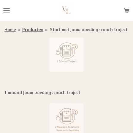
Ga
direct
naar
de
Home
»
Producten
»
Start met jouw voedingscoach traject
hoofdinhoud
1 maand Jouw voedingscoach traject