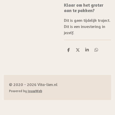
Klaar om het groter
aan te pakken?
Dit is geen tijdelijk traject.
Dit is een investering in
jezelf.
D
D
S
D
e
e
h
e
l
e
a
l
e
l
r
e
n
e
n
© 2020 - 2026 Vita-lien.nl
Powered by
JouwWeb