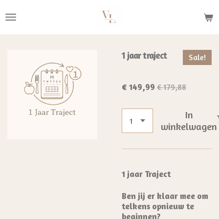
Ga
direct
naar
de
1 jaar traject
Sale!
hoofdinhoud
€ 149,99
€ 179,88
In
winkelwagen
1 jaar Traject
Ben jij er klaar mee om
telkens opnieuw te
beginnen?