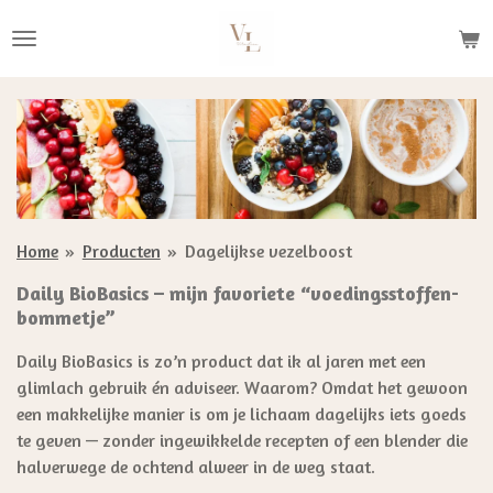
Ga
direct
naar
de
hoofdinhoud
Home
»
Producten
»
Dagelijkse vezelboost
Daily BioBasics – mijn favoriete “voedingsstoffen-
bommetje”
Daily BioBasics is zo’n product dat ik al jaren met een
glimlach gebruik én adviseer. Waarom? Omdat het gewoon
een makkelijke manier is om je lichaam dagelijks iets goeds
te geven — zonder ingewikkelde recepten of een blender die
halverwege de ochtend alweer in de weg staat.