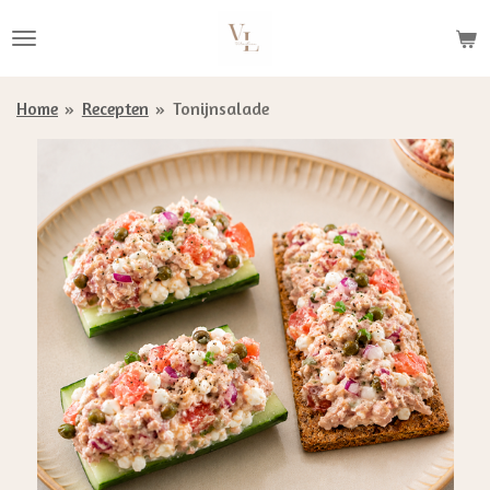
Ga
direct
naar
de
Home
»
Recepten
»
Tonijnsalade
hoofdinhoud