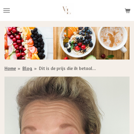
Ga
direct
naar
de
hoofdinhoud
Home
»
Blog
»
Dit is de prijs die ik betaal...