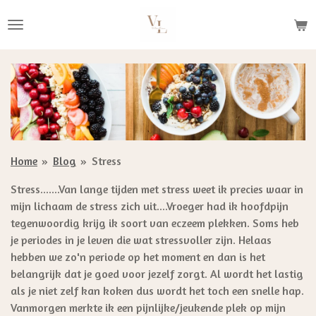
Ga
direct
naar
de
hoofdinhoud
Home
»
Blog
»
Stress
Stress.......
Van lange tijden met stress weet ik precies waar in
mijn lichaam de stress zich uit....
Vroeger had ik hoofdpijn
tegenwoordig krijg ik soort van eczeem plekken. S
oms heb
je periodes in je leven die wat stressvoller zijn. Helaas
hebben we zo'n periode op het moment en dan is het
belangrijk dat je goed voor jezelf zorgt. Al wordt het lastig
als je niet zelf kan koken dus wordt het toch een snelle hap.
Vanmorgen merkte ik een pijnlijke/jeukende plek op mijn