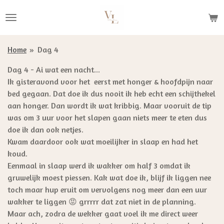
Ga
direct
naar
de
Home
»
Dag 4
hoofdinhoud
Dag 4 -
Ai wat een nacht...
Ik gisteravond voor het eerst met honger & hoofdpijn naar
bed gegaan. Dat doe ik dus nooit ik heb echt een schijthekel
aan honger. Dan wordt ik wat kribbig. Maar vooruit de tip
was om 3 uur voor het slapen gaan niets meer te eten dus
doe ik dan ook netjes.
Kwam daardoor ook wat moeilijker in slaap en had het
koud.
Eenmaal in slaap werd ik wakker om half 3 omdat ik
gruwelijk moest piessen. Kak wat doe ik, blijf ik liggen nee
toch maar hup eruit om vervolgens nog meer dan een uur
wakker te liggen 😡 grrrrr dat zat niet in de planning.
Maar ach, zodra de wekker gaat voel ik me direct weer