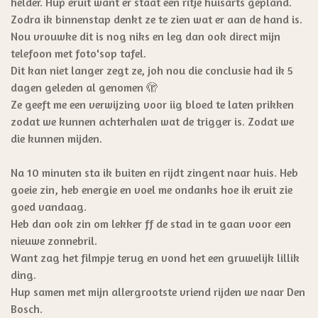
helder. Hup eruit want er staat een ritje huisarts gepland.
Zodra ik binnenstap denkt ze te zien wat er aan de hand is.
Nou vrouwke dit is nog niks en leg dan ook direct mijn
telefoon met foto'sop tafel.
Dit kan niet langer zegt ze, joh nou die conclusie had ik 5
dagen geleden al genomen 🫣
Ze geeft me een verwijzing voor iig bloed te laten prikken
zodat we kunnen achterhalen wat de trigger is. Zodat we
die kunnen mijden.
Na 10 minuten sta ik buiten en rijdt zingent naar huis. Heb
goeie zin, heb energie en voel me ondanks hoe ik eruit zie
goed vandaag.
Heb dan ook zin om lekker ff de stad in te gaan voor een
nieuwe zonnebril.
Want zag het filmpje terug en vond het een gruwelijk lillik
ding.
Hup samen met mijn allergrootste vriend rijden we naar Den
Bosch.